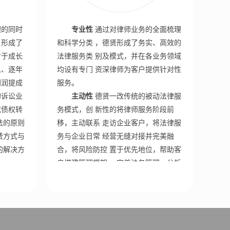
理的同时
专业性
通过对律师业务的全面梳理
，形成了
和科学分类 ，德贤形成了务实、高效的
对于成长
法律服务类 别及模式，并在各业务领域
入、逐年
均设有专门 资深律师为客户提供针对性
利润提成
服务。
的诉讼业
主动性
德贤一改传统的被动法律服
或债权转
务模式，创 新性的将律师服务阶段前
法的原则
移，主动联系 走访企业客户，将法律服
费方式与
务与企业日常 经营无缝对接并完美融
的解决方
合，将风险防控 置于优先地位，帮助客
户搭建管理框架 ，完善法务管理，分析
法务纰漏，预防 法律分险，变被动咨询
为主动服务，帮 助企业防患于未然。
创新性
德贤根据社会和法制的发展
研究创新法 律服务内容和形式，关注热
点问题、立 法动向，研究新技术、新产