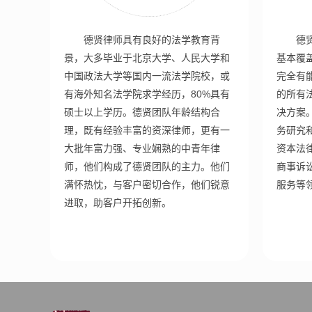
德贤律师具有良好的法学教育背
德
景，大多毕业于北京大学、人民大学和
基本覆
中国政法大学等国内一流法学院校，或
完全有
有海外知名法学院求学经历，80%具有
的所有
硕士以上学历。德贤团队年龄结构合
决方案
理，既有经验丰富的资深律师，更有一
务研究
大批年富力强、专业娴熟的中青年律
资本法
师，他们构成了德贤团队的主力。他们
商事诉
满怀热忱，与客户密切合作，他们锐意
服务等
进取，助客户开拓创新。