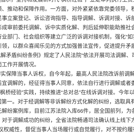
领、推动和保障作用。一方面，对外紧紧依靠党委领导，
民事立案登记、诉讼咨询指导、指导调解、诉调对接、诉
形成审前委托调解、诉中实质化解、判后延伸职能助推社
业部门、社会组织等建立广泛的诉调对接机制，强化“如
引领，以群众喜闻乐见的方式加强普法宣传，促进提升矛
解矛盾纠纷条例》规定了人民法院“依法开展司法调解、
面工作开展情况。
切实保障当事人诉权，自今年起，最高人民法院改诉前调
适宜调解的，经征得当事人同意，依法自行进行调解或者委
枫桥经验”实践，持续推进“总对总”在线诉调对接。今年以
全国第一。对于经调解等非诉解纷方式化解的纠纷，选取具
元解纷案例库，目前江苏法院入库66件，居全国前列，为
。对于调解成功的纠纷，全省法院畅通司法确认线上线下
解协议权威性，督促当事人当场履行或自觉履行，对不按约