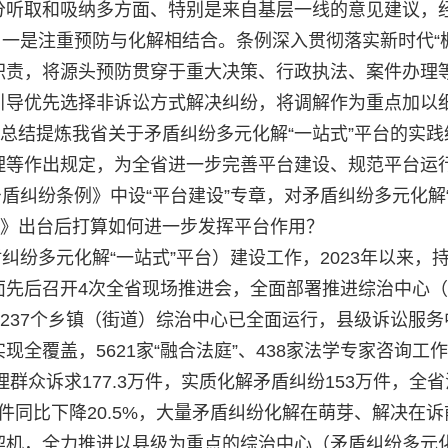
分听取和吸纳多方面、特别是来自基层一线的意见建议，
一是注重预防与化解相结合。条例深入贯彻落实新时代“
职责，将源头预防贯穿于重大决策、行政执法、案件办理
引导优先选择非诉讼方式解决纠纷，将调解作为重点加以
例总结提炼我省关于矛盾纠纷多元化解“一站式”平台的实
理等作出规定，为全省进一步完善平台建设、规范平台运
盾纠纷条例》中设“平台建设”专章，对矛盾纠纷多元化解
例》出台后打算如何进一步发挥平台作用？
纠纷多元化解“一站式”平台）建设工作，2023年以来
先后召开4次全省现场推进会，全面部署推进综治中心（
1237个乡镇（街道）综治中心已全面运行，县级诉讼服
全覆盖，5621家“融合法庭”、438家法学专家咨询工
理群众诉求177.3万件，实质化解矛盾纠纷153万件，
”案件同比下降20.5%，大量矛盾纠纷化解在萌芽、解决
机，全力推进以县级为重点的综治中心（矛盾纠纷多元化