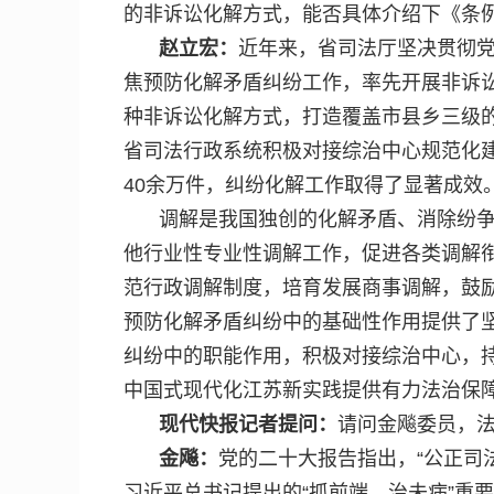
的非诉讼化解方式，能否具体介绍下《条
赵立宏：
近年来，省司法厅坚决贯彻党
焦预防化解矛盾纠纷工作，率先开展非诉
种非诉讼化解方式，打造覆盖市县乡三级的
省司法行政系统积极对接综治中心规范化建
40余万件，纠纷化解工作取得了显著成效
调解是我国独创的化解矛盾、消除纷
他行业性专业性调解工作，促进各类调解
范行政调解制度，培育发展商事调解，鼓
预防化解矛盾纠纷中的基础性作用提供了
纠纷中的职能作用，积极对接综治中心，
中国式现代化江苏新实践提供有力法治保
现代快报记者提问：
请问金飚委员，
金飚：
党的二十大报告指出，“公正司
习近平总书记提出的“抓前端、治未病”重