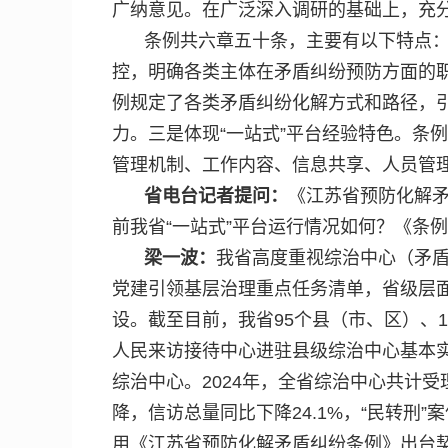
广纳意见。在广泛深入调研的基础上，充
条例共六章五十条，主要有以下特点：
控，明确各类主体在矛盾纠纷预防方面的
例规定了各类矛盾纠纷化解方式和路径，
力。三是体现“一站式”平台经验特色。条
管理机制、工作内容、信息共享、人员管
省电台记者提问：
《江苏省预防化解矛
前我省“一站式”平台运行情况如何？《条
梁一波：
我省高度重视综治中心（矛盾
党建引领基层治理重点任务清单，省级层面
设。截至目前，我省95个县（市、区）、
人民来访接待中心进驻县级综治中心基本实现
综治中心。2024年，全省综治中心共计受
降，信访总量同比下降24.1%，“民转刑
用《江苏省预防化解矛盾纠纷条例》出台契