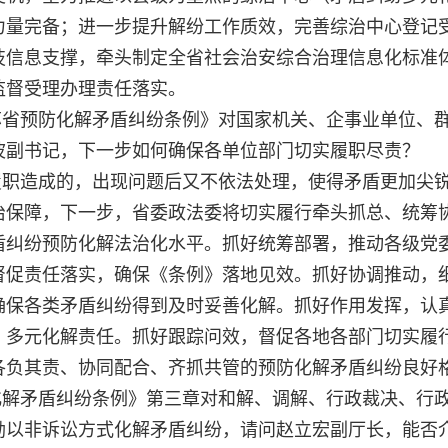
力量完备；进一步提升解纷工作质效，完善综治中心登记
信息支撑，牵头制定全省社会治安综合治理信息化标准体
监督受理办理责任落实。
苏省预防化解矛盾纠纷条例》对国家机关、企事业单位、
波副书记，下一步如何确保各单位部门切实履职尽责？
履职造成的，出现问题后又不依法处理，使得矛盾更加尖
治保障，下一步，省委政法委将切实履行牵头抓总、统筹
盾纠纷预防化解法治化水平。抓好统筹部署，推动各级党
督促责任落实，确保《条例》落地见效。抓好协调推动，
确保各类矛盾纠纷得到及时妥善化解。抓好作用发挥，认
、多元化解责任。抓好跟踪问效，督促各地各部门切实履
各负其责、协同配合、齐抓共管的预防化解矛盾纠纷良好
化解矛盾纠纷条例》第三章对和解、调解、行政裁决、行
励以非诉讼方式化解矛盾纠纷，请问赵立宏副厅长，能否