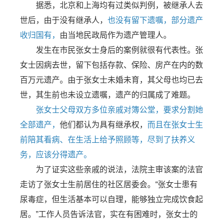
据悉，北京和上海均有过类似判例，被继承人去
世后，由于没有继承人，
也没有留下遗嘱，部分遗产
收归国有，
由当地民政局作为遗产管理人。
发生在市民张女士身后的案例就很有代表性。张
女士因病去世，留下包括存款、保险、房产在内的数
百万元遗产。由于张女士未婚未育，其父母也均已去
世，其生前也未设立遗嘱，遗产的归属成了难题。
张女士父母双方多位亲戚对簿公堂，要求分割她
全部遗产，
他们都认为具有继承权，
而且在张女士生
前陪其看病、在生活上给予照顾等，尽到了扶养义
务，应该分得遗产。
为了证实这些亲戚的说法，法院主审该案的法官
走访了张女士生前居住的社区居委会。“张女士患有
尿毒症，但生活基本可以自理，能够独立完成饮食起
居。”工作人员告诉法官，实在有困难时，张女士的