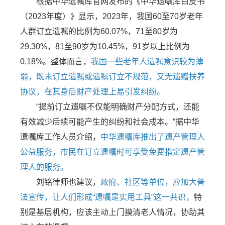
根据中华遗嘱库官网发布的《中华遗嘱库白皮书
（2023年度）》显示，2023年，我国60至70岁老年
人群订立遗嘱的比例为60.07%，71至80岁为
29.30%，81至90岁为10.45%，91岁以上比例为
0.18%。整体而言，
我国一些老年人遗嘱意识较为薄
弱，既未订立遗嘱或遗嘱订立不规范，又无遗赠扶养
协议，在其身后财产处理上易引发纠纷。
“提前订立遗嘱不仅能明确财产分配方式，还能
有效减少后续可能产生的纠纷和社会成本。”据中华
遗嘱库工作人员介绍，
中华遗嘱库推出了遗产管理人
公益服务，市民在订立遗嘱时可享受免费指定遗产管
理人的服务。
刘铭律师也建议，
政府、社区等单位，应加大普
法宣传，让人们形成“遗嘱是实用工具”这一共识，
特
别是基层机构，应该主动上门摸清老人情况，协助其