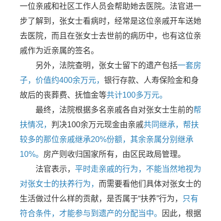
一位亲戚和社区工作人员会帮助她去医院。法官进一
步了解到，张女士看病时，经常是这位亲戚开车送她
去医院，而且在张女士去世前的病历中，也有这位亲
戚作为近亲属的签名。
另外，法院查明，张女士留下的遗产包括
一套房
子，价值约400余万元，
银行存款、人寿保险金和身
故后的丧葬费、抚恤金等
共计100多万元。
最终，法院根据多名亲戚各自对张女士生前的
帮
扶情况，
判决100余万元现金由亲戚
共同继承，帮扶
较多的那位亲戚继承20%份额，其余亲属分别继承
10%。
房产则收归国家所有，由区民政局管理。
法官表示，
平时走亲戚的行为，不能当然地视为
对张女士的扶养行为，
而需要看他们具体对张女士的
生活做过什么样的贡献，是否属于“扶养”行为，
只有
符合条件，才能参与到遗产的分配当中。
因此，根据